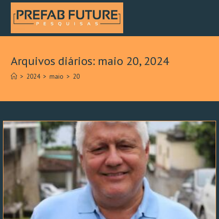
Arquivos diários: maio 20, 2024
>
2024
>
maio
>
20